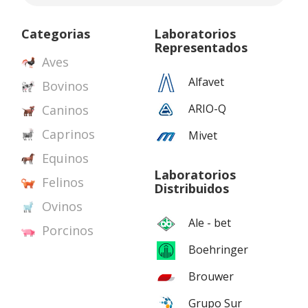
Categorias
Laboratorios
Representados
Aves
Alfavet
Bovinos
ARIO-Q
Caninos
Caprinos
Mivet
Equinos
Laboratorios
Felinos
Distribuidos
Ovinos
Ale - bet
Porcinos
Boehringer
Brouwer
Grupo Sur