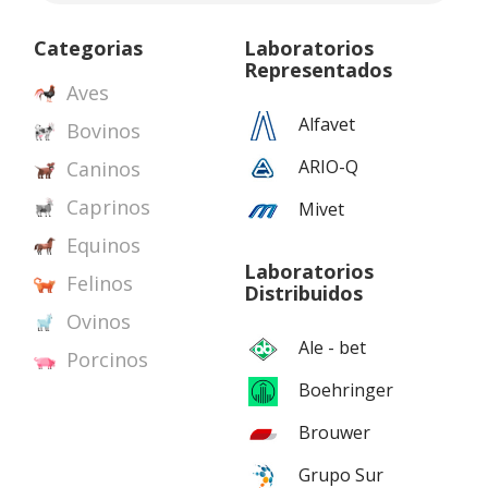
Categorias
Laboratorios
Representados
Aves
Alfavet
Bovinos
ARIO-Q
Caninos
Caprinos
Mivet
Equinos
Laboratorios
Felinos
Distribuidos
Ovinos
Ale - bet
Porcinos
Boehringer
Brouwer
Grupo Sur