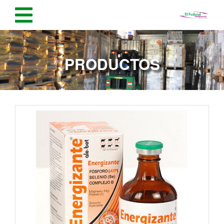
PRODUCTOS